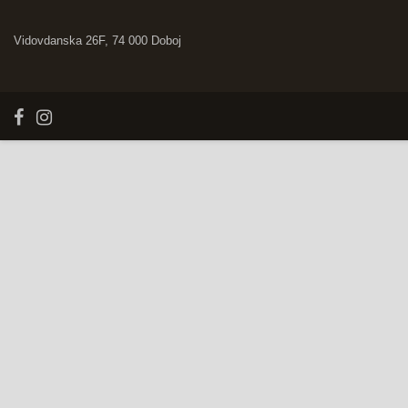
Vidovdanska 26F, 74 000 Doboj