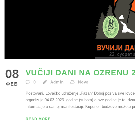
08
VUČIJI DANI NA OZRENU 2
0
Admin
Novo
ФЕБ
Poštovani, Lovačko udruženje „Fazan“ Doboj poziva sve lovce 
organizuje 04.03.2023. godine (subota) a ove godine je to dvad
informacije o samoj manifestaciji. Kupone i bedževe možete pre
READ MORE