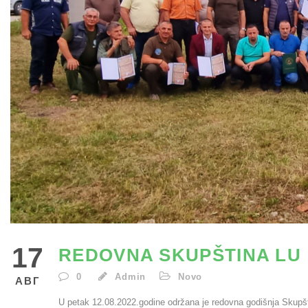
17
REDOVNA SKUPŠTINA LU
0
Admin
Novo
АВГ
U petak 12.08.2022.godine održana je redovna godišnja Skupšt