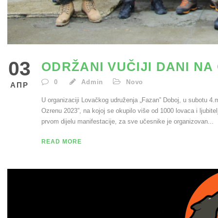
03
ODRŽANI VUČIJI DANI NA
0
Admin
Novo
АПР
U organizaciji Lovačkog udruženja „Fazan” Doboj, u subotu 4.ma
Ozrenu 2023”, na kojoj se okupilo više od 1000 lovaca i ljubitel
prvom dijelu manifestacije, za sve učesnike je organizovan...
READ MORE