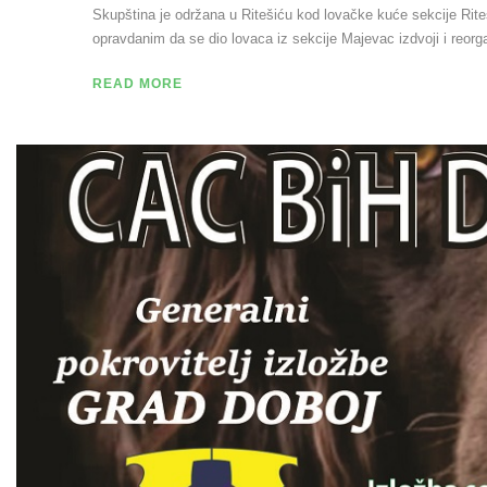
Skupština je održana u Ritešiću kod lovačke kuće sekcije Rit
opravdanim da se dio lovaca iz sekcije Majevac izdvoji i reorg
READ MORE