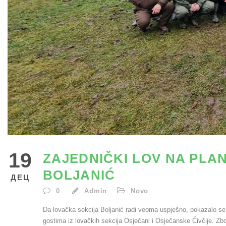
19
ZAJEDNIČKI LOV NA PLAN
BOLJANIĆ
ДЕЦ
0
Admin
Novo
Da lovačka sekcija Boljanić radi veoma uspješno, pokazalo se i
gostima iz lovačkih sekcija Osječani i Osječanske Čivčije. Zbo