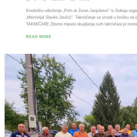
Kinološko udruženje „Prim.dr Zoran Janjušević“ iz Doboja orga
„Memorijal Slavko Jovičić“. Takmičenje se izvodi u lovištu n
TAKMIČARE Zborno mjesto okupljanja svih takmičara je restor
READ MORE