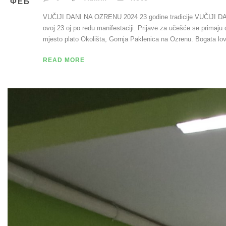
ФЕБ
VUČIJI DANI NA OZRENU 2024 23 godine tradicije VUČIJI DA
ovoj 23 oj po redu manifestaciji. Prijave za učešće se primaj
mjesto plato Okolišta, Gornja Paklenica na Ozrenu. Bogata lov
READ MORE