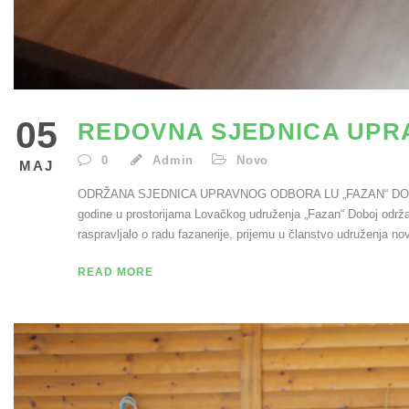
05
REDOVNA SJEDNICA UP
0
Admin
Novo
МАЈ
ODRŽANA SJEDNICA UPRAVNOG ODBORA LU „FAZAN“ DOBOJ L
godine u prostorijama Lovačkog udruženja „Fazan“ Doboj odr
raspravljalo o radu fazanerije, prijemu u članstvo udruženja no
READ MORE