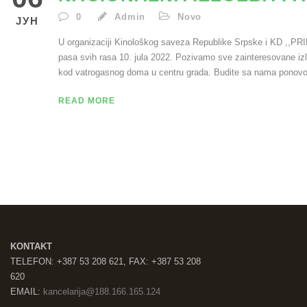
0
Admin
Novo
ЈУН
U organizaciji Kinološkog saveza Republike Srpske i KD ,
pasa svih rasa 10. jula 2022. Pozivamo sve zainteresovane izl
kod vatrogasnog doma u centru grada. Budite sa nama ponovo
READ MORE
KONTAKT
TELEFON: +387 53 208 621, FAX: +387 53 208
620
EMAIL:
kancelarija@188.166.165.124