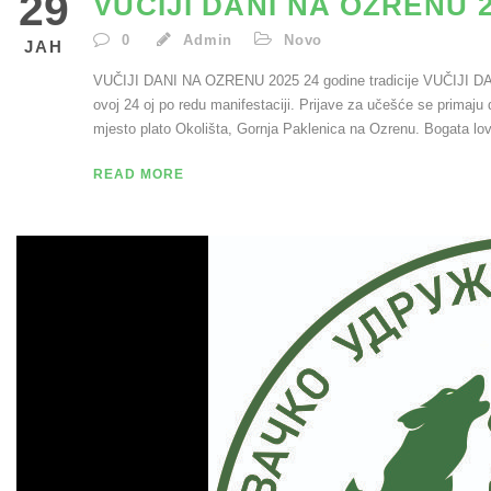
29
VUČIJI DANI NA OZRENU 2
0
Admin
Novo
ЈАН
VUČIJI DANI NA OZRENU 2025 24 godine tradicije VUČIJI DA
ovoj 24 oj po redu manifestaciji. Prijave za učešće se primaj
mjesto plato Okolišta, Gornja Paklenica na Ozrenu. Bogata lov
READ MORE