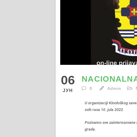
06
NACIONALNA
0
Admin
ЈУН
U organizaciji Kinološkog sa
svih rasa 10. jula 2022.
Pozivamo sve zainteresovane i
grada.