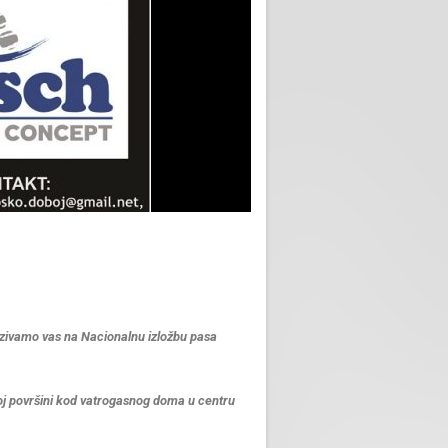
zivamo vas na Nacionalnu izložbu pasa
noj površini kod vatrogasnog doma u centru