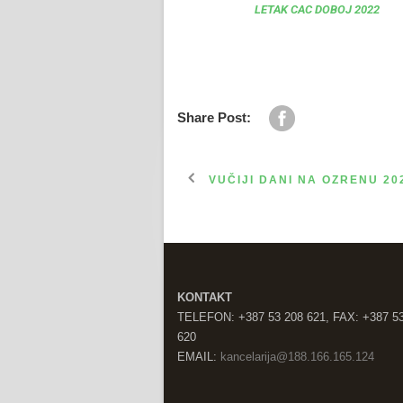
LETAK CAC DOBOJ 2022
Share Post:
VUČIJI DANI NA OZRENU 20
KONTAKT
TELEFON: +387 53 208 621, FAX: +387 5
620
EMAIL:
kancelarija@188.166.165.124