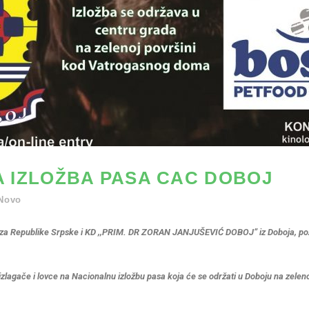
 IZLOŽBA PASA CAC DOBOJ
Novo
veza Republike Srpske i KD ,,PRIM. DR ZORAN JANJUŠEVIĆ DOBOJ” iz Doboja, po
zlagače i lovce na Nacionalnu izložbu pasa koja će se održati u Doboju na zele