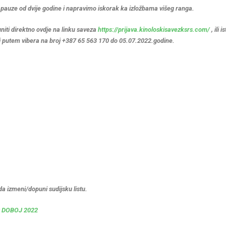
auze od dvije godine i napravimo iskorak ka izložbama višeg ranga.
niti direktno ovdje na linku saveza
https://prijava.
kinoloskisavezksrs.com/
, ili 
li putem vibera na broj +387 65 563 170 do 05.07.2022.godine.
a izmeni/dopuni sudijsku listu.
 DOBOJ 2022