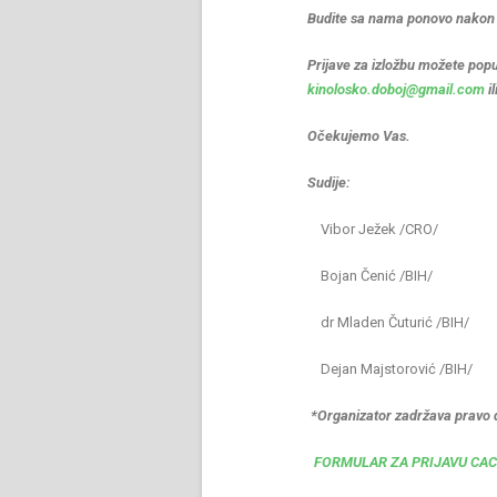
Budite sa nama ponovo nakon p
Prijave za izložbu možete popu
kinolosko.doboj@gmail.com
i
Očekujemo Vas.
Sudije:
Vibor Ježek /CRO/
Bojan Čenić /BIH/
dr Mladen Čuturić /BIH/
Dejan Majstorović /BIH/
*Organizator zadržava pravo d
FORMULAR ZA PRIJAVU CAC