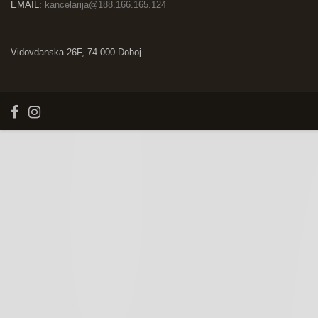
EMAIL:
kancelarija@188.166.165.124
Vidovdanska 26F, 74 000 Doboj