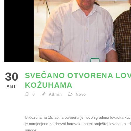
30
SVEČANO OTVORENA LOV
KOŽUHAMA
АВГ
0
Admin
Novo
U Kožuhama 15. aprila otvorena je novoizgrađena lovačka kuć
je namjenjena za dnevni boravak i noćni smještaj lovaca koji do
prirode.