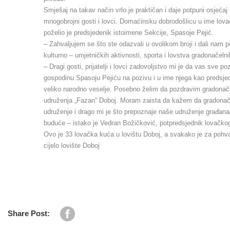
Smješaj na takav način vrlo je praktičan i daje potpuni osjeća
mnogobrojni gosti i lovci. Domaćinsku dobrodošlicu u ime lova
poželio je predsjedenik istoimene Sekcije, Spasoje Pejić.
– Zahvaljujem se što ste odazvali u ovolikom broji i dali nam 
kulturno – umjetničkih aktivnosti, sporta i lovstva gradonačeln
– Dragi gosti, prijatelji i lovci zadovoljstvo mi je da vas sv
gospodinu Spasoju Pejiću na pozivu i u ime njega kao predsje
veliko narodno veselje. Posebno želim da pozdravim gradonač
udruženja „Fazan“ Doboj. Moram zaista da kažem da gradonačel
udruženje i drago mi je što prepoznaje naše udruženje građana 
buduće – istako je Vedran Božičković, potpredsjednik lovačk
Ovo je 33 lovačka kuća u lovištu Doboj, a svakako je za pohvalu
cijelo lovište Doboj
Share Post: